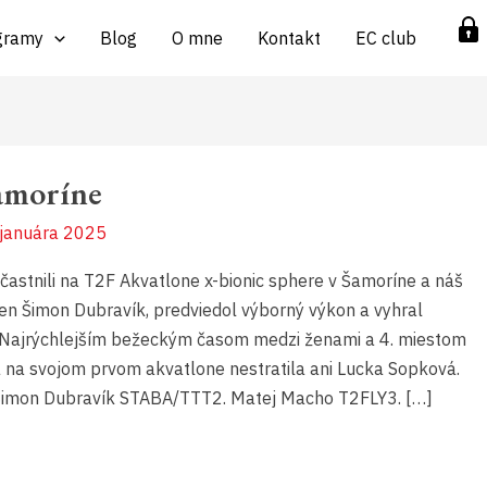
gramy
Blog
O mne
Kontakt
EC club
amoríne
 januára 2025
astnili na T2F Akvatlone x-bionic sphere v Šamoríne a náš
len Šimon Dubravík, predviedol výborný výkon a vyhral
 Najrýchlejším bežeckým časom medzi ženami a 4. miestom
a na svojom prvom akvatlone nestratila ani Lucka Sopková.
mon Dubravík STABA/TTT2. Matej Macho T2FLY3. […]