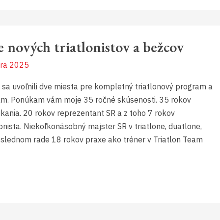
e nových triatlonistov a bežcov
ára 2025
sa uvoľnili dve miesta pre kompletný triatlonový program a
am. Ponúkam vám moje 35 ročné skúsenosti. 35 rokov
kania. 20 rokov reprezentant SR a z toho 7 rokov
lonista. Niekoľkonásobný majster SR v triatlone, duatlone,
oslednom rade 18 rokov praxe ako tréner v Triatlon Team