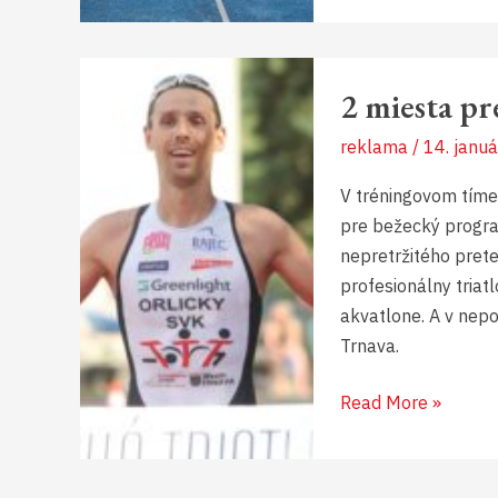
2
2 miesta pr
miesta
pre
reklama
/
14. janu
nových
triatlonistov
V tréningovom tíme 
a
pre bežecký progr
bežcov
nepretržitého prete
profesionálny triat
akvatlone. A v nep
Trnava.
Read More »