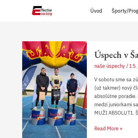
Preskočiť
Úvod
Športy/Pro
na
obsah
Úspech
Úspech v Š
v
Šamoríne
naše úspechy
/
15.
V sobotu sme sa zúč
(už takmer) nový č
absolútne poradie.
medzi juniorkami s
MUŽI ABSOLUT1. Ši
Read More »