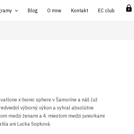
gramy
Blog
O mne
Kontakt
EC club
vatlone x-bionic sphere v Šamoríne a náš (už
redviedol výborný výkon a vyhral absolútne
som medzi ženami a 4. miestom medzi juniorkami
tila ani Lucka Sopková.