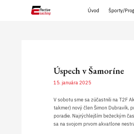
Preskočiť
Post
Úvod
Športy/Pro
na
navigation
obsah
Úspech v Šamoríne
15. januára 2025
V sobotu sme sa zúčastnili na T2F Ak
takmer) nový člen Šimon Dubravík, p
poradie. Najrýchlejším bežeckým ča
sa na svojom prvom akvatlone nestra