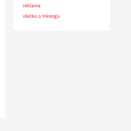
reklama
všetko o tréningu