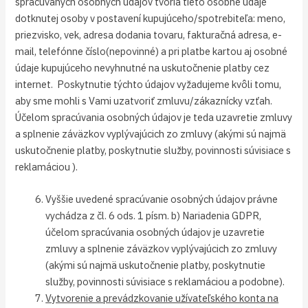
spracúvaných osobných údajov tvoria tieto osobné údaje
dotknutej osoby v postavení kupujúceho/spotrebiteľa: meno,
priezvisko, vek, adresa dodania tovaru, fakturačná adresa, e-
mail, telefónne číslo(nepovinné) a pri platbe kartou aj osobné
údaje kupujúceho nevyhnutné na uskutočnenie platby cez
internet. Poskytnutie týchto údajov vyžadujeme kvôli tomu,
aby sme mohli s Vami uzatvoriť zmluvu/zákaznícky vzťah.
Účelom spracúvania osobných údajov je teda uzavretie zmluvy
a splnenie záväzkov vyplývajúcich zo zmluvy (akými sú najmä
uskutočnenie platby, poskytnutie služby, povinnosti súvisiace s
reklamáciou ).
Vyššie uvedené spracúvanie osobných údajov právne
vychádza z čl. 6 ods. 1 písm. b) Nariadenia GDPR,
účelom spracúvania osobných údajov je uzavretie
zmluvy a splnenie záväzkov vyplývajúcich zo zmluvy
(akými sú najmä uskutočnenie platby, poskytnutie
služby, povinnosti súvisiace s reklamáciou a podobne).
Vytvorenie a prevádzkovanie užívateľského konta na