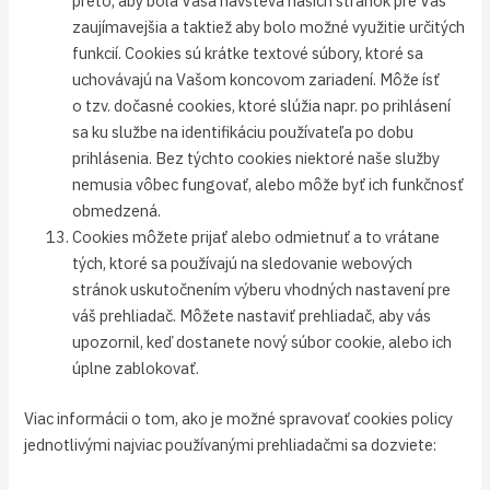
preto, aby bola Vaša návšteva našich stránok pre Vás
zaujímavejšia a taktiež aby bolo možné využitie určitých
funkcií. Cookies sú krátke textové súbory, ktoré sa
uchovávajú na Vašom koncovom zariadení. Môže ísť
o tzv. dočasné cookies, ktoré slúžia napr. po prihlásení
sa ku službe na identifikáciu používateľa po dobu
prihlásenia. Bez týchto cookies niektoré naše služby
nemusia vôbec fungovať, alebo môže byť ich funkčnosť
obmedzená.
Cookies môžete prijať alebo odmietnuť a to vrátane
tých, ktoré sa používajú na sledovanie webových
stránok uskutočnením výberu vhodných nastavení pre
váš prehliadač. Môžete nastaviť prehliadač, aby vás
upozornil, keď dostanete nový súbor cookie, alebo ich
úplne zablokovať.
Viac informácii o tom, ako je možné spravovať cookies policy
jednotlivými najviac používanými prehliadačmi sa dozviete: