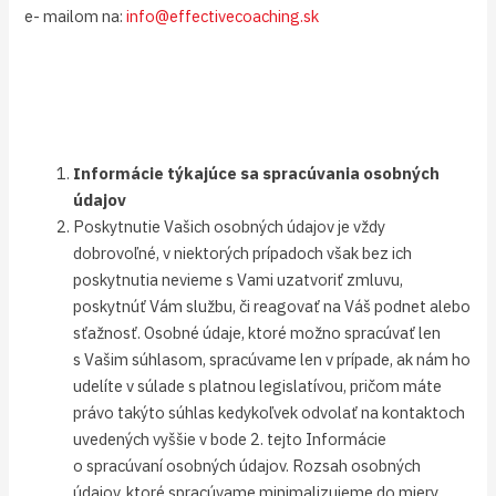
e- mailom na:
info@effectivecoaching.sk
Informácie týkajúce sa spracúvania osobných
údajov
Poskytnutie Vašich osobných údajov je vždy
dobrovoľné, v niektorých prípadoch však bez ich
poskytnutia nevieme s Vami uzatvoriť zmluvu,
poskytnúť Vám službu, či reagovať na Váš podnet alebo
sťažnosť. Osobné údaje, ktoré možno spracúvať len
s Vašim súhlasom, spracúvame len v prípade, ak nám ho
udelíte v súlade s platnou legislatívou, pričom máte
právo takýto súhlas kedykoľvek odvolať na kontaktoch
uvedených vyššie v bode 2. tejto Informácie
o spracúvaní osobných údajov. Rozsah osobných
údajov, ktoré spracúvame minimalizujeme do miery