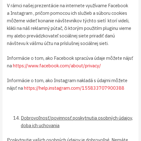
V rámci našej prezentácie na internete využívame Facebook
a Instagram , pričom pomocou ich služieb a súboru cookies
môžeme vidieť konanie návštevníkov týchto sietí ktorí videli,
klikli na náš reklamný pútač, či ktorým použitím pluginu vieme
my alebo prevádzkovateľ sociálnej siete priradiť danú
návštevu k vášmu účtu na príslušnej sociálnej sieti.
Informácie o tom, ako Facebook spracúva údaje môžete nájsť
na
https://www.facebook.com/about/privacy/
Informácie o tom, ako Instagram nakladá s údajmi môžete
nájsť na
https://help.instagram.com/155833707900388
Dobrovoľnosť/povinnosť poskytnutia osobných údajov,
doba ich uchovania
Poskytnutie vašich osobných údajov je dobrovoľné. Nemáte