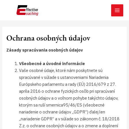
Preskočiť
MAI
na
MEN
obsah
Ochrana osobných údajov
Zásady spracúvania osobných údajov
Všeobecné a úvodné informácie
Vaše osobné údaje, ktoré nám poskytnete sú
spracúvané v súlade s ustanoveniami Nariadenia
Európskeho parlamentu a rady (EÚ) 2016/679 z 27.
apríla 2016 o ochrane fyzických osôb pri spracúvaní
osobných údajov a o voľnom pohybe takýchto údajov,
ktorým sa ruší smernica95/46/ES (všeobecné
nariadenie o ochrane údajov „GDPR“) ďalej len
„nariadenie GDPR“ a v súlade so zákonom č. 18/2018
Z.z. o ochrane osobných údajov a o zmene a doplnení