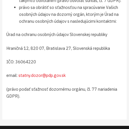
takýmto odvolaním (právo odvolať súhlas, čl. 7 GDPR).
právo sa obrátiť so sťažnosťou na spracúvanie Vašich
osobných údajov na dozorný orgán, ktorým je Úrad na
ochranu osobných údajov s nasledujúcimi kontaktmi:
Úrad na ochranu osobných údajov Slovenskej republiky
Hraničná 12, 820 07, Bratislava 27, Slovenská republika
IČO: 36064220
email:
statny.dozor@pdp.gov.sk
(právo podať sťažnosť dozornému orgánu, čl. 77 nariadenia
GDPR).