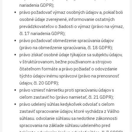
nariadenia GDPR);
právo požadovať výmaz osobných údajov a, pokiaľ boli
osobné údaje zverejnené, informovanie ostatných
prevádzkovateľov o žiadosti o výmaz (právo na výmaz,
čl. 17 nariadenia GDPR);
právo požadovať obmedzenie spracúvania údajov
(právo na obmedzenie spracúvania, čl. 18 GDPR);
právo získať osobné údaje týkajúce sa subjektu údajov,
v štruktúrovanom, bežne používanom a strojovo
čitateľnom formáte a právo požiadať o odovzdanie
týchto údajov inému správcovi (právo na prenosnosť
údajov, čl. 20 GDPR);
právo vzniesť námietku proti spracúvaniu údajov s
cieľom zastaviť ho (právo namietať, čl. 21 GDPR);
právo udelený súhlas kedykoľvek odvolať s cieľom
zastaviť spracovanie údajov, ktoré vychádza z Vášho
súhlasu. odvolanie súhlasu sa nedotkne zákonnosti
spracovania na základe súhlasu udeleného pred