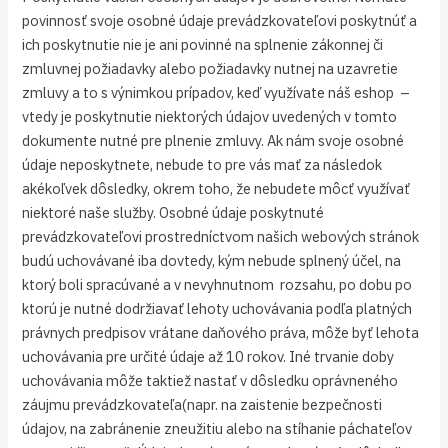
povinnosť svoje osobné údaje prevádzkovateľovi poskytnúť a
ich poskytnutie nie je ani povinné na splnenie zákonnej či
zmluvnej požiadavky alebo požiadavky nutnej na uzavretie
zmluvy a to s výnimkou prípadov, keď využívate náš eshop –
vtedy je poskytnutie niektorých údajov uvedených v tomto
dokumente nutné pre plnenie zmluvy. Ak nám svoje osobné
údaje neposkytnete, nebude to pre vás mať za následok
akékoľvek dôsledky, okrem toho, že nebudete môcť využívať
niektoré naše služby. Osobné údaje poskytnuté
prevádzkovateľovi prostredníctvom našich webových stránok
budú uchovávané iba dovtedy, kým nebude splnený účel, na
ktorý boli spracúvané a v nevyhnutnom rozsahu, po dobu po
ktorú je nutné dodržiavať lehoty uchovávania podľa platných
právnych predpisov vrátane daňového práva, môže byť lehota
uchovávania pre určité údaje až 10 rokov. Iné trvanie doby
uchovávania môže taktiež nastať v dôsledku oprávneného
záujmu prevádzkovateľa(napr. na zaistenie bezpečnosti
údajov, na zabránenie zneužitiu alebo na stíhanie páchateľov