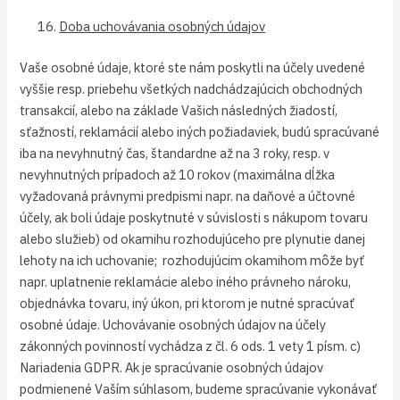
Doba uchovávania osobných údajov
Vaše osobné údaje, ktoré ste nám poskytli na účely uvedené
vyššie resp. priebehu všetkých nadchádzajúcich obchodných
transakcií, alebo na základe Vašich následných žiadostí,
sťažností, reklamácií alebo iných požiadaviek, budú spracúvané
iba na nevyhnutný čas, štandardne až na 3 roky, resp. v
nevyhnutných prípadoch až 10 rokov (maximálna dĺžka
vyžadovaná právnymi predpismi napr. na daňové a účtovné
účely, ak boli údaje poskytnuté v súvislosti s nákupom tovaru
alebo služieb) od okamihu rozhodujúceho pre plynutie danej
lehoty na ich uchovanie; rozhodujúcim okamihom môže byť
napr. uplatnenie reklamácie alebo iného právneho nároku,
objednávka tovaru, iný úkon, pri ktorom je nutné spracúvať
osobné údaje. Uchovávanie osobných údajov na účely
zákonných povinností vychádza z čl. 6 ods. 1 vety 1 písm. c)
Nariadenia GDPR. Ak je spracúvanie osobných údajov
podmienené Vaším súhlasom, budeme spracúvanie vykonávať