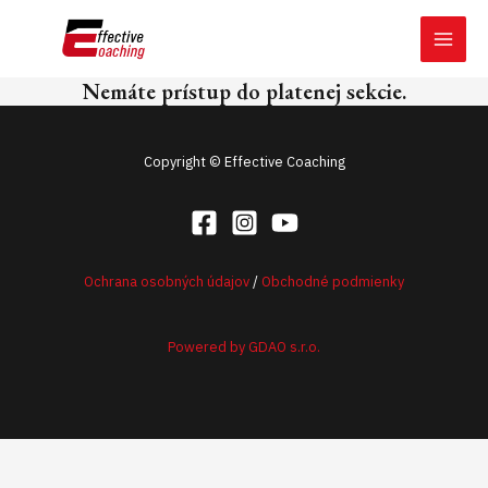
Preskočiť
MAI
na
MEN
obsah
Nemáte prístup do platenej sekcie.
Copyright © Effective Coaching
Ochrana osobných údajov
/
Obchodné podmienky
Powered by GDAO s.r.o.