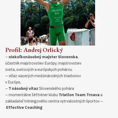
Profil: Andrej Orlický
–
niekoľkonásobný majster Slovenska
,
účastník majstrovstiev Európy, majstrovstiev
sveta, svetových a európskych pohárov,
– víťaz viacerých medzinárodných triatlonov
v Európe,
–
7 násobný vítaz
Slovenského pohára
– momentálne šéftréner klubu
Triatlon Team Trnava
a
zakladateľ tréningového centra vytrvalostných športov –
Effective Coaching