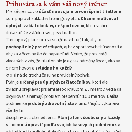
Prihovára sa k vám váš nový tréner
Pre záujemcov o
účasť na svojom prvom šprint triatlone
som pripravil základný tréningový plán.
Chcem motivovať
úplných začiatočníkov, nešportovcov
, ktorí si chcú
dokázať, že zvládnu svoj prvý triatlon.
Tréningový plán som sa snažil navrhnúť tak, aby bol
pochopiteľný pre všetkých
, aj bez športových skúseností a
aby sa v ňom našlo čo najviac ľudí. Verím, že presvedčí
viacerých z vás, že triatlon nie je až tak náročný šport, ako sa
o ňom hovorí a
zvládne ho každý
,
kto si nájde trochu času na pravidelný pohyb.
Plán je
určený pre úplných začiatočníkov
, ktorí ale
zvládnu preplávať prsiami alebo kraulom 25 metrov, vedia sa
bicyklovať a nemajú problém prebehnúť 100 metrov. Ďalšia
podmienka je
dobrý zdravotný stav
, umožňujúci vykonávať
všetky tri
disciplíny bez obmedzenia.
Plán je len všeobecný a každý
si ho musí upraviť podľa svojich časových podmienok a
aktuálnej kondície.
Pokiaľ si na to niekto netrúfa sám,
rád