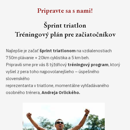
Preskočiť
Pripravte sa s nami!
na
obsah
Šprint triatlon
Tréningový plán pre začiatočníkov
Najlepšie je začať
šprint triatlonom
na vzdialenostiach
750m plávanie + 20km cyklistika a 5 km beh.
Pripravili sme pre vás 8 týždňový
tréningový program
, ktorý
vyšiel z pera toho najpovolanejšieho – úspešného
slovenského
reprezentanta v triatlone, momentálne vyhľadávaného
osobného trénera,
Andreja Orlického.